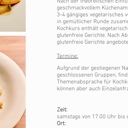
Nach der theoretischen Einfü
geschmackvollem Küchenamb
3-4 gängiges vegetarisches 
in gemütlicher Runde zusamm
Kochkurs enthält vegetarisch
glutenfreie Gerichte. Nach 
glutenfreie Gerichte angebot
Termine:
Aufgrund der gestiegenen Na
geschlossenen Gruppen, finde
Themenabsprache für Kochkur
können aber auch Einzelanfr
Zeit:
samstags von 17.00 Uhr bis 
Ort: